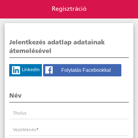
Regisztráció
Jelentkezés adatlap adatainak
átemelésével
Folytatás Facebookkal
LinkedIn
Név
Titulus
Vezetéknév